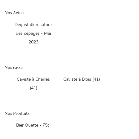
INSCRIPTION
Nos Actus
Dégustation autour
des cépages - Mai
2023
Une question
Nos caves
Accueil
Caviste à Chailles
Caviste à Blois (41)
02 54 58 74 
Les vins
(41)
es & Spiritueux
picerie Fine
Nos Produits
La cave
Bier Ouette - 75cl
Restez inform
Galerie