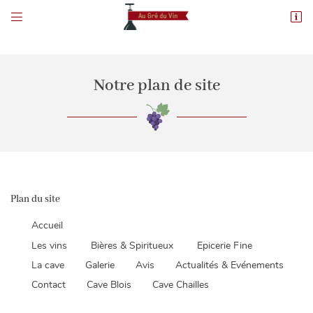


28 Avenue Maréchal Maunoury
41000 Blois
02 54 58 74 97
Notre plan de site
Plan du site

Adresse email de réception
Accueil
Les vins
Bières & Spiritueux
Epicerie Fine

Newsletter à recevoir
La cave
Galerie
Avis
Actualités & Evénements
En cochant cette case, vous consentez à recevoir nos propositions commerciales à
Contact
Cave Blois
Cave Chailles
l'adresse email indiqué ci-dessus. Vous pouvez vous désinscrire à tout moment en
utilisant
le formulaire de désinscription
.